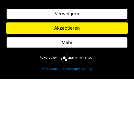
Nachwuchsradiomachern Podcasts zu
verschiedenen Themen.
Verweigern
Zu Life Radio
Akzeptieren
Datenschutz
Mehr
Impressum
Powered by
Impressum
|
Datenschutzerklärung