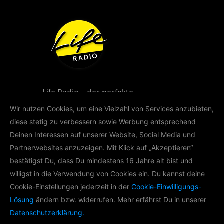
Life Radio – der perfekte
Musikmix für Oberösterreich!
Wir nutzen Cookies, um eine Vielzahl von Services anzubieten,
diese stetig zu verbessern sowie Werbung entsprechend
Deinen Interessen auf unserer Website, Social Media und
Partnerwebsites anzuzeigen. Mit Klick auf „Akzeptieren“
bestätigst Du, dass Du mindestens 16 Jahre alt bist und
willigst in die Verwendung von Cookies ein. Du kannst deine
LIFE RADIO AKADEMIE
Cookie-Einstellungen jederzeit in der
Cookie-Einwilligungs-
Lösung
ändern bzw. widerrufen. Mehr erfährst Du in unserer
Im Rahmen der Life Radio Akademie
Datenschutzerklärung.
produzieren wir mit