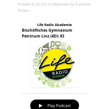
Posted at 16:31h
in Allgemein
by
Karoline
Reiter