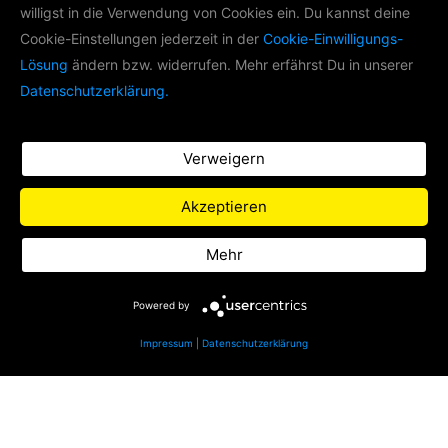
willigst in die Verwendung von Cookies ein. Du kannst deine
LIFE RADIO AKADEMIE
Cookie-Einstellungen jederzeit in der
Cookie-Einwilligungs-
Lösung
ändern bzw. widerrufen. Mehr erfährst Du in unserer
Im Rahmen der Life Radio Akademie
Datenschutzerklärung.
produzieren wir mit
Nachwuchsradiomachern Podcasts zu
verschiedenen Themen.
Verweigern
Zu Life Radio
Akzeptieren
Datenschutz
Mehr
Impressum
Powered by
Impressum
|
Datenschutzerklärung