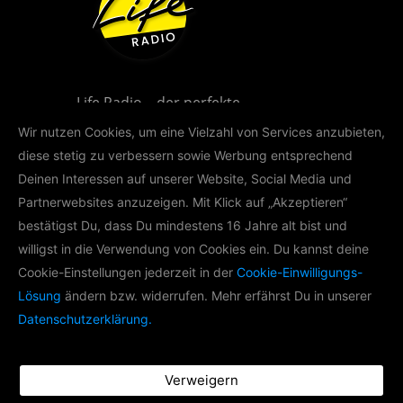
Life Radio – der perfekte
Musikmix für Oberösterreich!
Wir nutzen Cookies, um eine Vielzahl von Services anzubieten,
diese stetig zu verbessern sowie Werbung entsprechend
Deinen Interessen auf unserer Website, Social Media und
Partnerwebsites anzuzeigen. Mit Klick auf „Akzeptieren“
bestätigst Du, dass Du mindestens 16 Jahre alt bist und
willigst in die Verwendung von Cookies ein. Du kannst deine
LIFE RADIO AKADEMIE
Cookie-Einstellungen jederzeit in der
Cookie-Einwilligungs-
Lösung
ändern bzw. widerrufen. Mehr erfährst Du in unserer
Im Rahmen der Life Radio Akademie
Datenschutzerklärung.
produzieren wir mit
Nachwuchsradiomachern Podcasts zu
verschiedenen Themen.
Verweigern