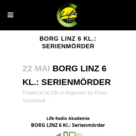
BORG LINZ 6 KL.:
SERIENMÖRDER
22 MAI
BORG LINZ 6
KL.: SERIENMÖRDER
Posted at 16:29h
in Allgemein
by
Klaus
Gschwindl