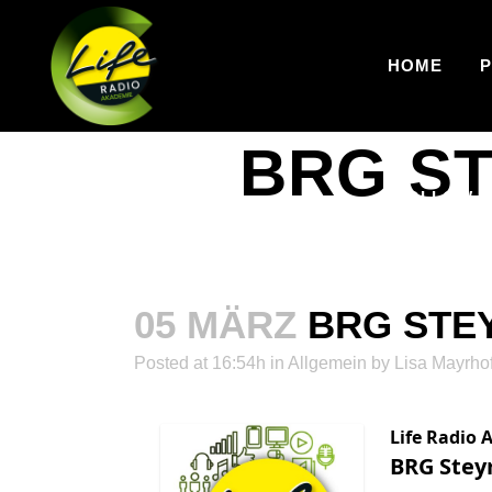
HOME
BRG ST
FOLLOW U
05 MÄRZ
BRG STEY
Posted at 16:54h
in Allgemein
by
Lisa Mayrho