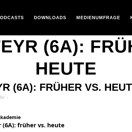
PODCASTS
DOWNLOADS
MEDIENUMFRAGE
EYR (6A): FRÜ
S
HEUTE
R (6A): FRÜHER VS. HEU
fer