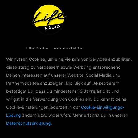
Life Radio – der perfekte
Musikmix für Oberösterreich!
Wir nutzen Cookies, um eine Vielzahl von Services anzubieten,
diese stetig zu verbessern sowie Werbung entsprechend
Deinen Interessen auf unserer Website, Social Media und
Partnerwebsites anzuzeigen. Mit Klick auf „Akzeptieren“
bestätigst Du, dass Du mindestens 16 Jahre alt bist und
willigst in die Verwendung von Cookies ein. Du kannst deine
LIFE RADIO AKADEMIE
Cookie-Einstellungen jederzeit in der
Cookie-Einwilligungs-
Lösung
ändern bzw. widerrufen. Mehr erfährst Du in unserer
Im Rahmen der Life Radio Akademie
Datenschutzerklärung.
produzieren wir mit
Nachwuchsradiomachern Podcasts zu