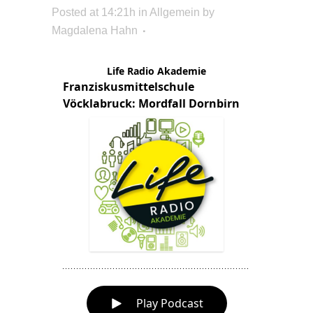
Posted at 14:21h
in Allgemein
by
Magdalena Hahn