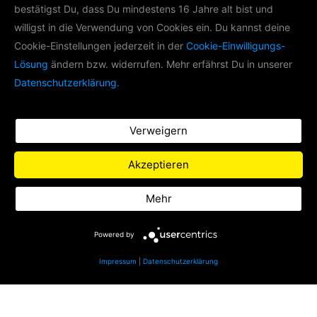
bestätigst Du, dass Du mindestens 16 Jahre alt bist und
willigst in die Verwendung von Cookies ein. Du kannst deine
LIFE RADIO AKADEMIE
Cookie-Einstellungen jederzeit in der
Cookie-Einwilligungs-
Lösung
ändern bzw. widerrufen. Mehr erfährst Du in unserer
Im Rahmen der Life Radio Akademie
Datenschutzerklärung.
produzieren wir mit
Nachwuchsradiomachern Podcasts zu
verschiedenen Themen.
Verweigern
Zu Life Radio
Akzeptieren
Datenschutz
Mehr
Impressum
Powered by
Impressum
|
Datenschutzerklärung