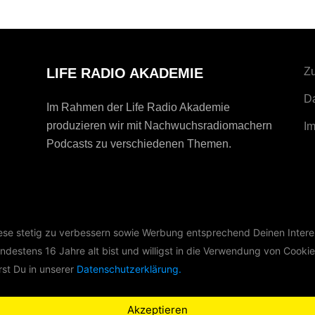
LIFE RADIO AKADEMIE
Zu
D
Im Rahmen der Life Radio Akademie
produzieren wir mit Nachwuchsradiomachern
I
Podcasts zu verschiedenen Themen.
iese stetig zu verbessern sowie Werbung entsprechend Deinen Intere
ndestens 16 Jahre alt bist und willigst in die Verwendung von Cookie
st Du in unserer
Datenschutzerklärung.
Akzeptieren