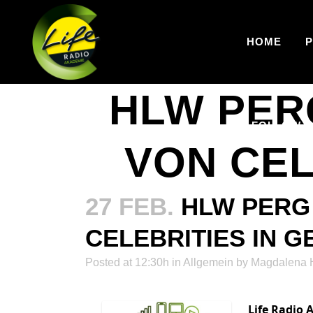
HOME
HLW PERG
FOLLOW U
VON CEL
27 FEB.
HLW PERG 
CELEBRITIES IN G
Posted at 12:30h
in Allgemein
by
Magdalena 