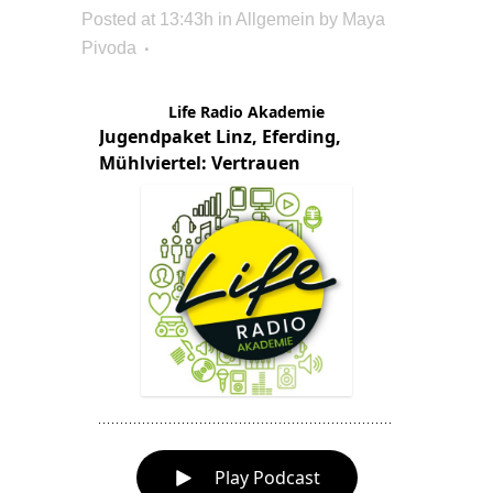
Posted at 13:43h
in Allgemein
by
Maya
Pivoda