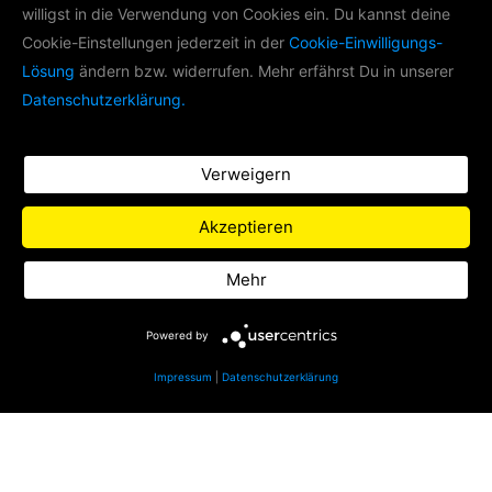
willigst in die Verwendung von Cookies ein. Du kannst deine
LIFE RADIO AKADEMIE
Cookie-Einstellungen jederzeit in der
Cookie-Einwilligungs-
Lösung
ändern bzw. widerrufen. Mehr erfährst Du in unserer
Im Rahmen der Life Radio Akademie
Datenschutzerklärung.
produzieren wir mit
Nachwuchsradiomachern Podcasts zu
verschiedenen Themen.
Verweigern
Zu Life Radio
Akzeptieren
Datenschutz
Mehr
Impressum
Powered by
Impressum
|
Datenschutzerklärung