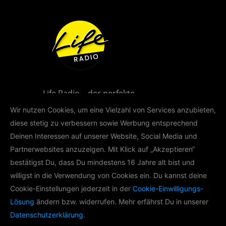
Life Radio – der perfekte
Musikmix für Oberösterreich!
Wir nutzen Cookies, um eine Vielzahl von Services anzubieten,
diese stetig zu verbessern sowie Werbung entsprechend
Deinen Interessen auf unserer Website, Social Media und
Partnerwebsites anzuzeigen. Mit Klick auf „Akzeptieren“
bestätigst Du, dass Du mindestens 16 Jahre alt bist und
willigst in die Verwendung von Cookies ein. Du kannst deine
LIFE RADIO AKADEMIE
Cookie-Einstellungen jederzeit in der
Cookie-Einwilligungs-
Lösung
ändern bzw. widerrufen. Mehr erfährst Du in unserer
Im Rahmen der Life Radio Akademie
Datenschutzerklärung.
produzieren wir mit