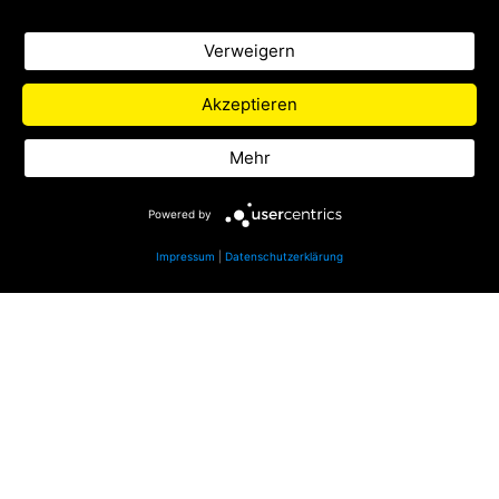
Nachwuchsradiomachern Podcasts zu
verschiedenen Themen.
Verweigern
Zu Life Radio
Akzeptieren
Datenschutz
Mehr
Impressum
Powered by
Impressum
|
Datenschutzerklärung