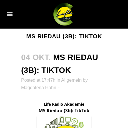
MS RIEDAU (3B): TIKTOK
04 OKT.
MS RIEDAU
(3B): TIKTOK
Posted at 17:47h
in Allgemein
by
Magdalena Hahn