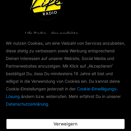
Life Radio – der perfekte
Musikmix für Oberösterreich!
Wir nutzen Cookies, um eine Vielzahl von Services anzubieten,
diese stetig zu verbessern sowie Werbung entsprechend
Deinen Interessen auf unserer Website, Social Media und
Partnerwebsites anzuzeigen. Mit Klick auf „Akzeptieren“
bestätigst Du, dass Du mindestens 16 Jahre alt bist und
willigst in die Verwendung von Cookies ein. Du kannst deine
LIFE RADIO AKADEMIE
Cookie-Einstellungen jederzeit in der
Cookie-Einwilligungs-
Lösung
ändern bzw. widerrufen. Mehr erfährst Du in unserer
Im Rahmen der Life Radio Akademie
Datenschutzerklärung.
produzieren wir mit
Nachwuchsradiomachern Podcasts zu
verschiedenen Themen.
Verweigern