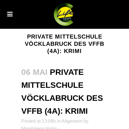
PRIVATE MITTELSCHULE
VÖCKLABRUCK DES VFFB
(4A): KRIMI
06 MAI
PRIVATE
MITTELSCHULE
VÖCKLABRUCK DES
VFFB (4A): KRIMI
Posted at 13:08h
in Allgemein
by
Magdalena Hahn