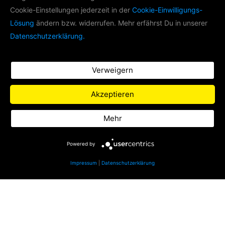
LIFE RADIO AKADEMIE
Cookie-Einstellungen jederzeit in der
Cookie-Einwilligungs-
Lösung
ändern bzw. widerrufen. Mehr erfährst Du in unserer
Im Rahmen der Life Radio Akademie
Datenschutzerklärung.
produzieren wir mit
Nachwuchsradiomachern Podcasts zu
verschiedenen Themen.
Verweigern
Zu Life Radio
Akzeptieren
Datenschutz
Mehr
Impressum
Powered by
Impressum
|
Datenschutzerklärung