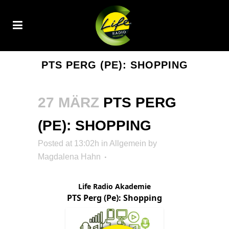
PTS PERG (PE): SHOPPING
27 MÄRZ
PTS PERG
(PE): SHOPPING
Posted at 13:02h
in Allgemein
by
Magdalena Hahn