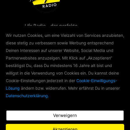
Life Radio – der perfekte
Musikmix für Oberösterreich!
Wir nutzen Cookies, um eine Vielzahl von Services anzubieten,
diese stetig zu verbessern sowie Werbung entsprechend
Deinen Interessen auf unserer Website, Social Media und
Partnerwebsites anzuzeigen. Mit Klick auf „Akzeptieren“
bestätigst Du, dass Du mindestens 16 Jahre alt bist und
willigst in die Verwendung von Cookies ein. Du kannst deine
LIFE RADIO AKADEMIE
Cookie-Einstellungen jederzeit in der
Cookie-Einwilligungs-
Lösung
ändern bzw. widerrufen. Mehr erfährst Du in unserer
Im Rahmen der Life Radio Akademie
Datenschutzerklärung.
produzieren wir mit
Nachwuchsradiomachern Podcasts zu
verschiedenen Themen.
Verweigern
Zu Life Radio
Akzeptieren