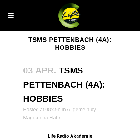
TSMS PETTENBACH (4A):
HOBBIES
03 APR.
TSMS
PETTENBACH (4A):
HOBBIES
Posted at 08:49h
in Allgemein
by
Magdalena Hahn