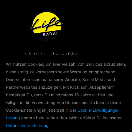
Life Radio – der perfekte
Musikmix für Oberösterreich!
Wir nutzen Cookies, um eine Vielzahl von Services anzubieten,
diese stetig zu verbessern sowie Werbung entsprechend
Deinen Interessen auf unserer Website, Social Media und
Partnerwebsites anzuzeigen. Mit Klick auf „Akzeptieren“
bestätigst Du, dass Du mindestens 16 Jahre alt bist und
willigst in die Verwendung von Cookies ein. Du kannst deine
LIFE RADIO AKADEMIE
Cookie-Einstellungen jederzeit in der
Cookie-Einwilligungs-
Lösung
ändern bzw. widerrufen. Mehr erfährst Du in unserer
Im Rahmen der Life Radio Akademie
Datenschutzerklärung.
produzieren wir mit