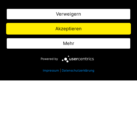
Nachwuchsradiomachern Podcasts zu
verschiedenen Themen.
Verweigern
Zu Life Radio
Akzeptieren
Datenschutz
Mehr
Impressum
Powered by
Impressum
|
Datenschutzerklärung